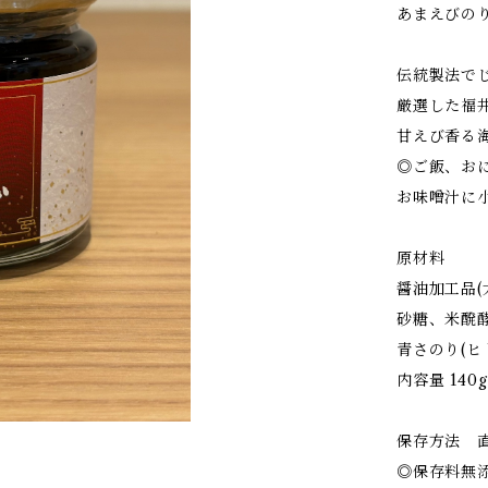
あまえびの
伝統製法で
厳選した福
甘えび香る
◎ご飯、お
お味噌汁に
原材料
醤油加工品
砂糖、米醗酵
青さのり(ヒ
内容量 140g
保存方法 
◎保存料無