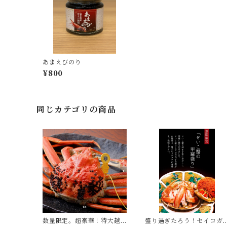
あまえびのり
¥800
同じカテゴリの商品
数量限定。超豪華！特大越
盛り過ぎたろう！セイコガ