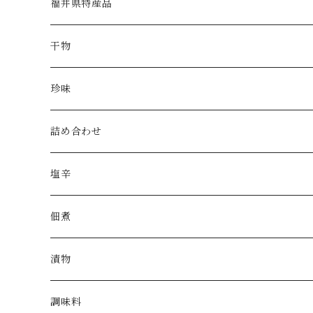
福井県特産品
干物
珍味
詰め合わせ
塩辛
佃煮
漬物
調味料