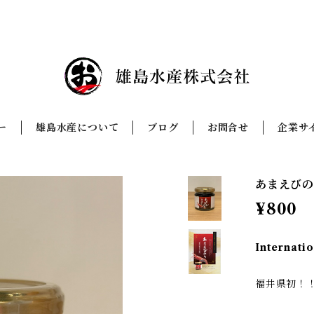
ー
雄島水産について
ブログ
お問合せ
企業サ
あまえび
¥800
Internatio
福井県初！