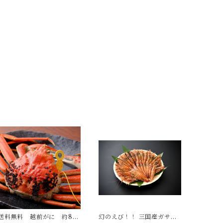
送料無料 越前がに 約80
幻のえび！！ 三国産ガサエ