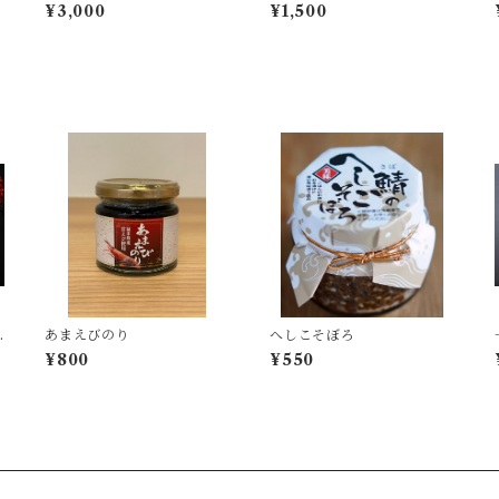
みわかめ 2ぱっく
25g
¥3,000
¥1,500
あまえびのり
へしこそぼろ
¥800
¥550