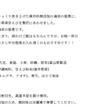
り
じっくり炊き上げた保存料無添加の海苔の佃煮に、
井県産甘えびを贅沢にあわせました。
海苔の佃煮です。
にぎり、卵かけご飯はもちろんですが、お椀一杯の
小さじ半分程度お入れ頂くのもおすすめです！！
(大豆、食塩、小麦、砂糖、昆布)富山県製造
調味料、甘えび粉末(福井県産)
トエグサ、アオサ)、寒天、ほたて粉末
直射日光、高温多湿を避け保存。
添加のため、開封後は冷蔵庫で保管してください。