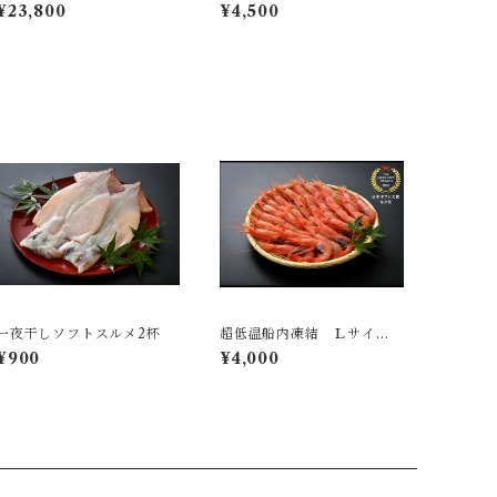
0〜900 大サイズ
ビ 大〜中サイズ約600g(3
¥23,800
¥4,500
0〜40尾)
一夜干しソフトスルメ2杯
超低温船内凍結 Ｌサイ
ズ 子持ち甘えび 500g
¥900
¥4,000
(約30〜40尾)