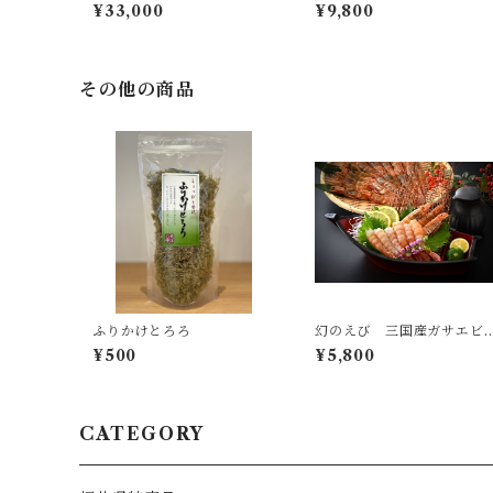
前がに 1キロ以上
ニの甲羅もり！！4つ(せい
¥33,000
¥9,800
こがに6杯分) 送料無料
その他の商品
ふりかけとろろ
幻のえび 三国産ガサエビ
FULLMAXセット！
¥500
¥5,800
CATEGORY