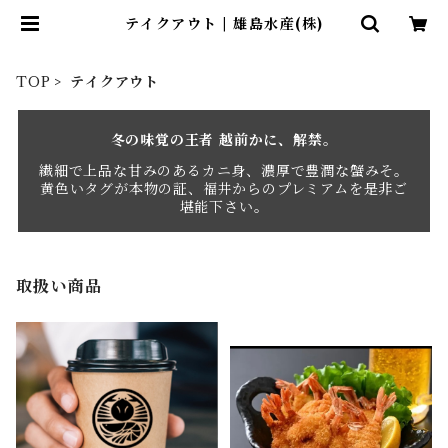
テイクアウト | 雄島水産(株)
TOP
テイクアウト
冬の味覚の王者 越前かに、解禁。
繊細で上品な甘みのあるカニ身、濃厚で豊潤な蟹みそ。
黄色いタグが本物の証、福井からのプレミアムを是非ご
堪能下さい。
取扱い商品