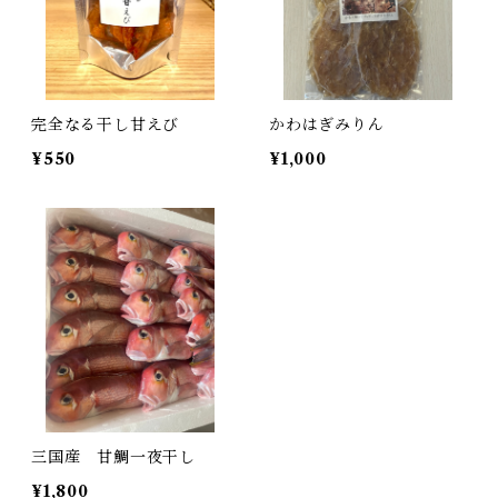
完全なる干し甘えび
かわはぎみりん
¥550
¥1,000
三国産 甘鯛一夜干し
¥1,800