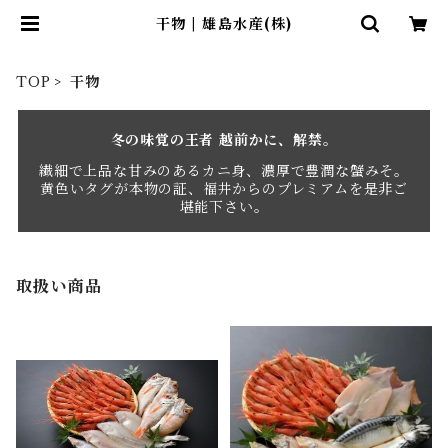
干物 | 雄島水産(株)
TOP
干物
冬の味覚の王者 越前かに、解禁。
繊細で上品な甘みのあるカニ身、濃厚で豊潤な蟹みそ。
黄色いタグが本物の証、福井からのプレミアムを是非ご
堪能下さい。
取扱い商品