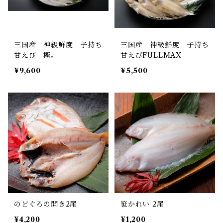
三国産 神級鮮度 子持ち
三国産 神級鮮度 子持ち
甘えび 極。
甘えびFULLMAX
¥9,600
¥5,500
のどぐろの開き2尾
笹かれい 2尾
¥4,200
¥1,200