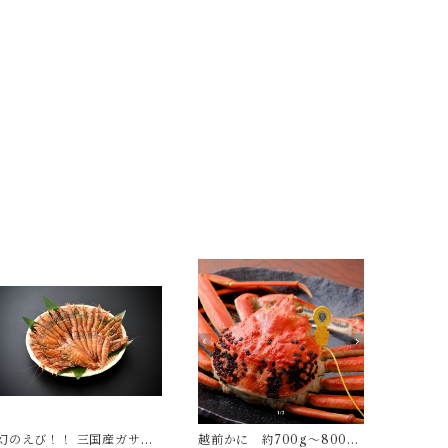
幻のえび！！ 三国産ガサエ
越前かに 約700g〜800g