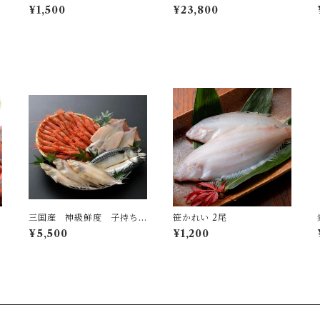
25g
0〜900 大サイズ
ビ 大
¥1,500
¥23,800
三国産 神級鮮度 子持ち
笹かれい 2尾
甘えびFULLMAX
¥5,500
¥1,200