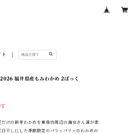
イト
2026 福井県産もみわかめ 2ぱっく
UT
夏だけの新芽わかめを東尋坊周辺の海女さん達が素
天日干しにした季節限定のパリッパリッのわかめの