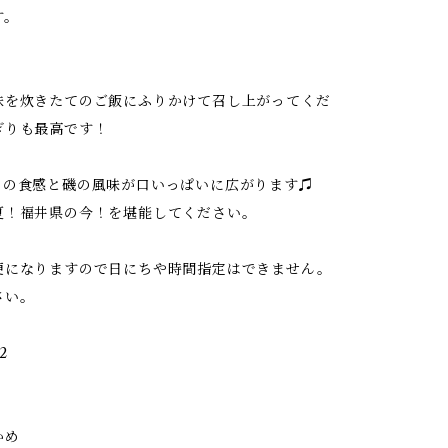
す。
味を炊きたてのご飯にふりかけて召し上がってくだ
ぎりも最高です！
ッの食感と磯の風味が口いっぱいに広がります♫
夏！福井県の今！を堪能してください。
便になりますので日にちや時間指定はできません。
さい。
2
かめ