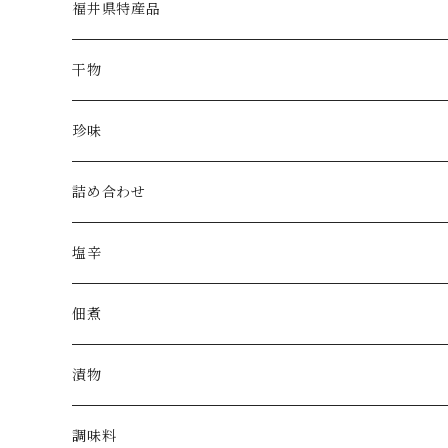
福井県特産品
干物
珍味
詰め合わせ
塩辛
佃煮
漬物
調味料