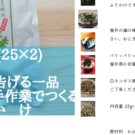
ふりかけで
福井の海の
さい。おに
パリッパリ
福井県の初
◎ネコポス
ご了承くだ
内容量 25g×
原材料 わ