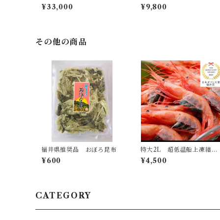
前がに 1キロ以上
ニの甲羅もり！！4つ(せい
¥33,000
¥9,800
こがに6杯分) 送料無料
その他の商品
福井県推奨品 おぼろ昆布
特大2L 超低温船上凍結
三國産甘えび
¥600
¥4,500
CATEGORY