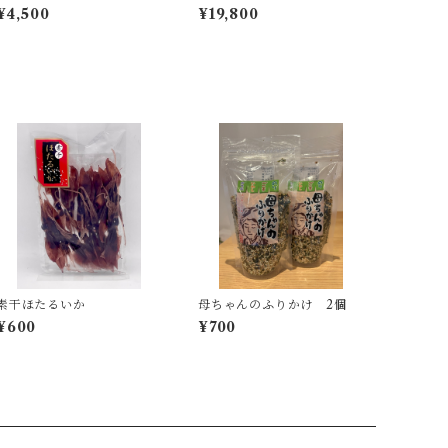
〜中サイズ約600g(3
送料無料！！
¥4,500
¥19,800
0〜40尾)
素干ほたるいか
母ちゃんのふりかけ 2個
¥600
¥700