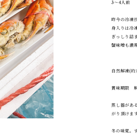
3〜4人前
昨今の冷凍
身入りは冷
ぎっしり詰
蟹味噌も濃
自然解凍(
賞味期限 
蒸し器があ
がり頂けま
冬の味覚。