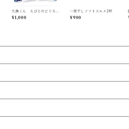
大漁くん えびとのどぐろ
一夜干しソフトスルメ2杯
のふりかけ 3パック
¥1,000
¥900