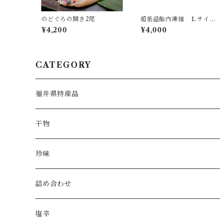
のどぐろの開き2尾
超低温船内凍結 Ｌサイ
ズ 子持ち甘えび 500g
¥4,200
¥4,000
(約30〜40尾)
CATEGORY
福井県特産品
干物
珍味
詰め合わせ
塩辛