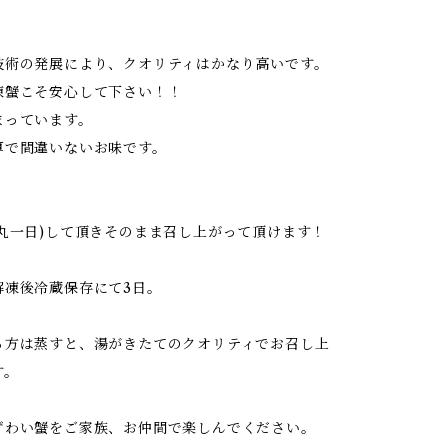
技術の発展により、クオリティはかなり高いです。
凍蟹こそ安心して下さい！！
まっています。
厚で間違いないお味です。
約丸一日)して頂きそのまま召し上がって頂けます！
解凍後冷蔵保存にて3日。
る方は蒸すと、湯がきたてのクオリティでお召し上
す。
ずわい蟹をご家族、お仲間で楽しんでください。