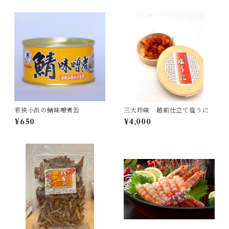
若狭小浜の鯖味噌煮缶
三大珍味 越前仕立て塩うに
¥650
¥4,000