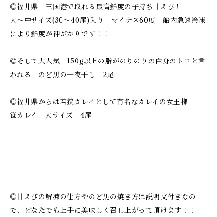
◎福井県 三国港で取れる最高鮮度の子持ち甘えび！
大〜中サイズ(30〜40尾)入り マイナス60度 船内急速冷凍
により鮮度が神がかりです！！
◎そして大人気 150g以上の脂がのりのりの白身のトロと言
われる のど黒の一夜干し 2尾
◎福井県からは若狭カレイとして有名なカレイの女王様
笹カレイ 大サイズ 4尾
◎甘えびの解凍の仕方やのど黒の焼き方は説明文付きなの
で、どなたでも上手に美味しく召し上がって頂けます！！