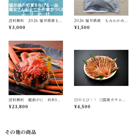
送料無料 2026 福井県産もみ
2026 福井県産 もみわかめ 2
わかめ 2ぱっく
5g
¥3,000
¥1,500
送料無料 越前がに 約80
幻のえび！！ 三国産ガサエビ
0〜900 大サイズ
大〜中サイズ約600g(30〜40
¥23,800
¥4,500
尾)
その他の商品