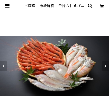
三国産 神級鮮度 子持ち甘えび
極。 | 雄島水産(株)