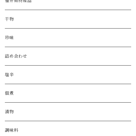
福井県特産品
干物
珍味
詰め合わせ
塩辛
佃煮
漬物
調味料