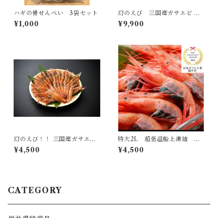
ハギの骨せんべい 3袋セット
幻のえび 三国産ガサエビ 極
セット
¥1,000
¥9,900
幻のえび！！ 三国産ガサエビ
特大2L 超低温船上凍結 三
大〜中サイズ約600g(30〜40
國産甘えび
¥4,500
¥4,500
尾)
CATEGORY