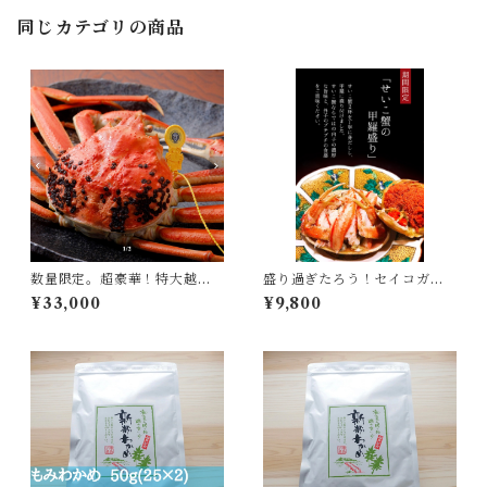
同じカテゴリの商品
数量限定。超豪華！特大越前
盛り過ぎたろう！セイコガニ
がに 1キロ以上
の甲羅もり！！4つ(せいこが
¥33,000
¥9,800
に6杯分) 送料無料