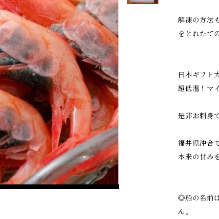
解凍の方法
をとれたて
日本ギフト大
超低温！マ
是非お刺身
福井県沖合
本来の甘み
◎船の名前
ん。