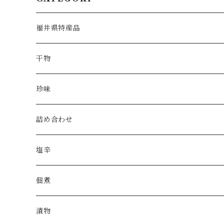
福井県特産品
干物
珍味
詰め合わせ
塩辛
佃煮
漬物