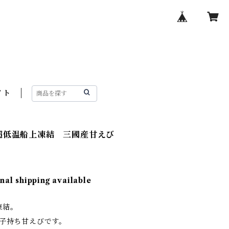
イト
超低温船上凍結 三國産甘えび
nal shipping available
凍結。
ズ子持ち甘えびです。