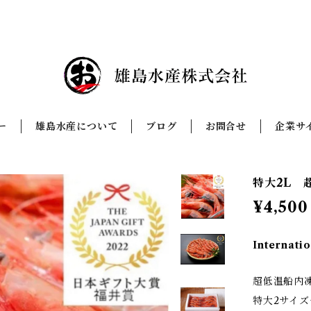
ー
雄島水産について
ブログ
お問合せ
企業サ
特大2L 
¥4,500
Internatio
超低温船内
特大2サイ