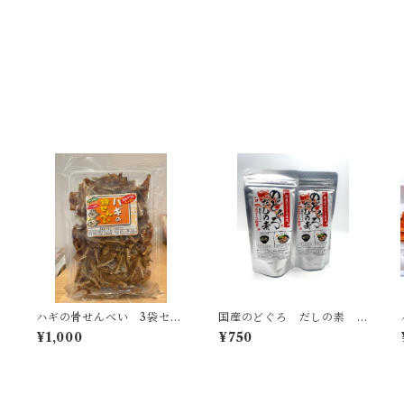
ハギの骨せんべい 3袋セッ
国産のどぐろ だしの素
ト
顆粒タイプ 2パック
¥1,000
¥750