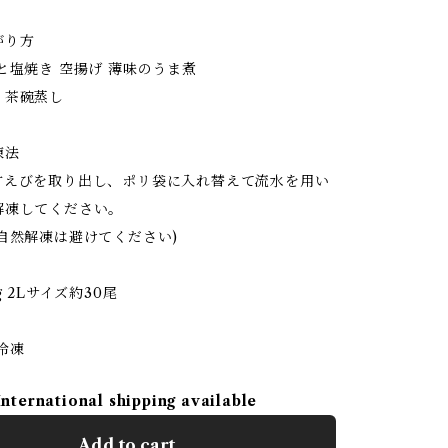
がり方
と塩焼き 空揚げ 薄味のうま煮
、茶碗蒸し
凍法
甘えびを取り出し、ポリ袋に入れ替えて流水を用い
解凍してください。
自然解凍は避けてください)
g 2Lサイズ約30尾
冷凍
International shipping available
Add to cart