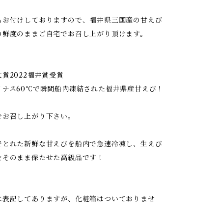
もお付けしておりますので、福井県三国産の甘えび
の鮮度のままご自宅でお召し上がり頂けます。
賞2022福井賞受賞
イナス60℃で瞬間船内凍結された福井県産甘えび！
でお召し上がり下さい。
でとれた新鮮な甘えびを船内で急速冷凍し、生えび
をそのまま保たせた高級品です！
は表記してありますが、化粧箱はついておりませ