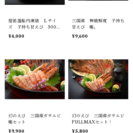
超低温船内凍結 Ｌサイ
三国産 神級鮮度 子持ち
ズ 子持ち甘えび 500g
甘えび 極。
(約30〜40尾)
¥4,000
¥9,600
幻のえび 三国産ガサエビ
幻のえび 三国産ガサエビ
極セット
FULLMAXセット！
¥9,900
¥5,800