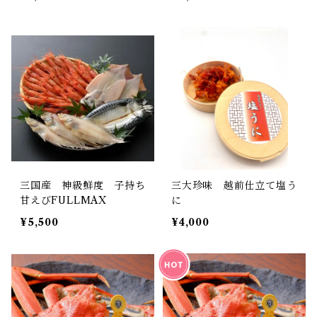
三国産 神級鮮度 子持ち
三大珍味 越前仕立て塩う
甘えびFULLMAX
に
¥5,500
¥4,000