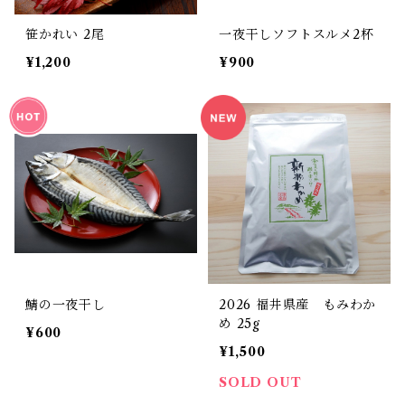
笹かれい 2尾
一夜干しソフトスルメ2杯
¥1,200
¥900
鯖の一夜干し
2026 福井県産 もみわか
め 25g
¥600
¥1,500
SOLD OUT