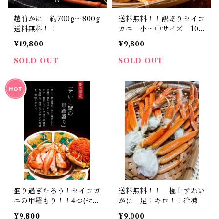
越前かに 約700g〜800g
送料無料！！訳ありセイコ
送料無料！！
カニ 小〜中サイズ 10
杯セット
¥19,800
¥9,800
SOLD OUT
SOLD OUT
盛り過ぎたろう！セイコガ
送料無料！！ 極上ずわい
ニの甲羅もり！！4つ(せい
がに 足１キロ！！冷凍
こがに6杯分) 送料無料
¥9,800
¥9,000