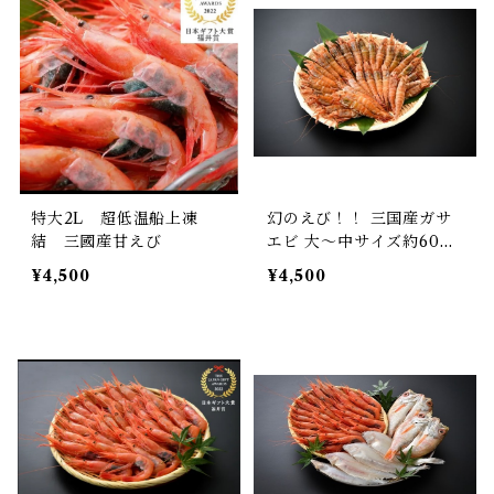
特大2L 超低温船上凍
幻のえび！！ 三国産ガサ
結 三國産甘えび
エビ 大〜中サイズ約600g
(30〜40尾)
¥4,500
¥4,500