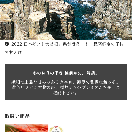
2022 日本ギフト大賞福井県賞受賞！！ 最高鮮度の子持
ち甘えび
冬の味覚の王者 越前かに、解禁。
繊細で上品な甘みのあるカニ身、濃厚で豊潤な蟹みそ。
黄色いタグが本物の証、福井からのプレミアムを是非ご
堪能下さい。
取扱い商品